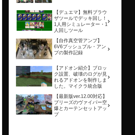
【デュエマ】無料ブラウ
ザツールでデッキ回し！
1人用シミュレーター・1
人回しツール
【自作真空管アンプ】
6V6プッシュプル・アン
プの製作記録
【アドオン紹介】ブロッ
ク設置、破壊のログが見
れるアドオンを制作しま
した。マイクラ統合版
【最新版ver.12.00対応】
ブリーズのヴァイパー空
爆とカーテンセットアッ
プ