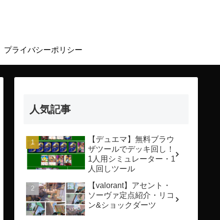
プライバシーポリシー
人気記事
【デュエマ】無料ブラウ
ザツールでデッキ回し！
1人用シミュレーター・1
人回しツール
【valorant】アセント・
ソーヴァ定点紹介・リコ
ン&ショックダーツ