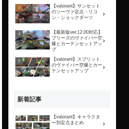
【valorant】サンセット
のソーヴァ定点・リコ
ン・ショックダーツ
【最新版ver.12.00対応】
ブリーズのヴァイパー空
爆とカーテンセットアッ
プ
【valorant】スプリット
のヴァイパー空爆とカー
テンセットアップ
新着記事
【valorant】キャラクタ
ー別定点まとめ