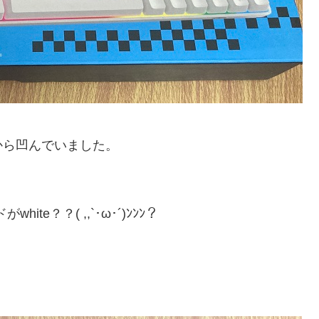
から凹んでいました。
te？？( ,,`･ω･´)ﾝﾝﾝ？