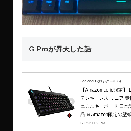
G Proが昇天した話
Logicool G(ロジクール G)
【Amazon.co.jp限定】 
テンキーレス リニア 赤
ニカルキーボード 日本語配
品 ※Amazon限定の
G-PKB-002LNd